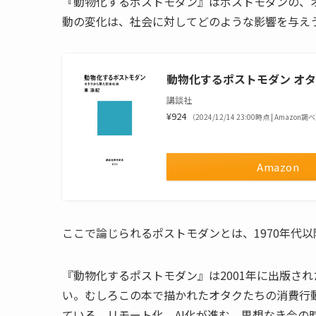
『動物化するポストモダン』はポストモダンの、
動の変化は、社会に対してどのような影響を与え
動物化するポストモダン オタク
講談社
¥924
（2024/12/14 23:00時点 | Amazon調
Amazon
ここで論じられるポストモダンとは、1970年代
『動物化するポストモダン』は2001年に出版さ
い。むしろこの本で描かれたオタクたちの消費行
ている。リモート化、AI化が進む、思想なき今の