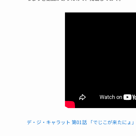
デ・ジ・キャラット 第01話 「でじこが来たにょ