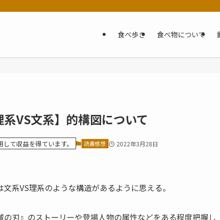
食べ歩き
食べ物について
系VS文系】的構図について
を利用して収益を得ています。
読書感想
2022年3月28日
文系VS理系のような構造があるように思える。
の刃』のストーリーや登場人物の属性などをある程度把握し