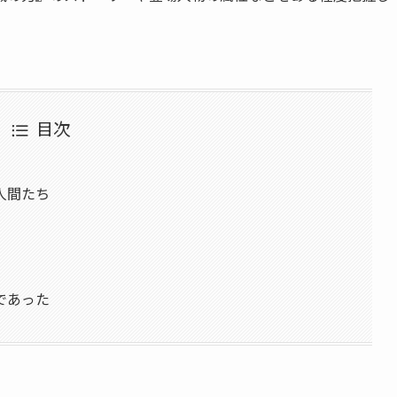
。
目次
人間たち
であった