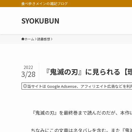
食べ歩きメインの雑記ブログ
SYOKUBUN
ホーム
読書感想
2022
『鬼滅の刃』に見られる【理
3/28
当サイトは Google Adsense、アフィリエイト広告など
『鬼滅の刃』を最終巻まで読んだのだが、本作は
ちなみにこの文章はネタバレを含む。また『鬼滅