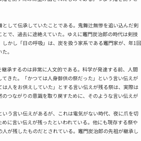
として伝承していたことである。鬼舞辻無惨を追い込んだ剣
ことで、過去に途絶えていた。ゆえに竈門炭治郎の時代は剣技
。しかし「日の呼吸」は、炭を扱う家系である竈門家が、年1
いた。
継承するのは非常に人文的である。科学が発達する前、人間
してきた。「かつては人身御供の祭だった」という言い伝えが
ては人をお供えしていた」とする言い伝えが残る祭は、実際は
然のつながりの意識を取り戻すために、そのような言い伝えが
いう言い伝えがあるが、これは電気がない時代、夜に爪を切
ために言い伝えが残ったといわれている。他にも現存する祭や
の人が残したものだとされている。竈門炭治郎の先祖が継承し