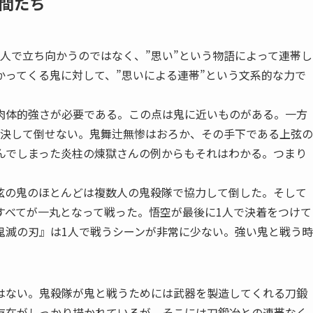
間たち
人で立ち向かうのではなく、”思い”という物語によって連帯し
ってくる鬼に対して、”思いによる連帯”という文系的な力で
体的強さが必要である。この点は鬼に近いものがある。一方
は決して倒せない。鬼舞辻無惨はおろか、その手下である上弦の
死んでしまった炎柱の煉獄さんの例からもそれはわかる。つまり
。
の鬼のほとんどは複数人の鬼殺隊で協力して倒した。そして
すべてが一丸となって戦った。悟空が最後に1人で決着をつけて
鬼滅の刃』は1人で戦うシーンが非常に少ない。強い鬼と戦う時
ない。鬼殺隊が鬼と戦うためには武器を製造してくれる刀鍛
存在がしっかり描かれているが、そこには刀鍛冶との連帯なく