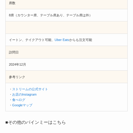
席数
8席（カウンター席、テーブル席あり、テーブル席は外）
イートン、テイクアウト可能、
Uber Eats
からも注文可能
訪問日
2024年12月
参考リンク
・
ストリームの公式サイト
・
お店のInstagram
・
食べログ
・
Googleマップ
■その他のバインミーはこちら