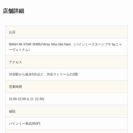
店舗詳細
お店
BANH MI STAR SHIBUYA by Nha Viet Nam （バインミースターシブヤ byニャ
ーヴェトナム）
アクセス
渋谷駅から徒歩5分ほど、渋谷ストリームの2階
営業時間
11:00-22:00 (L.O. 21:30)
値段
バインミー単品950円